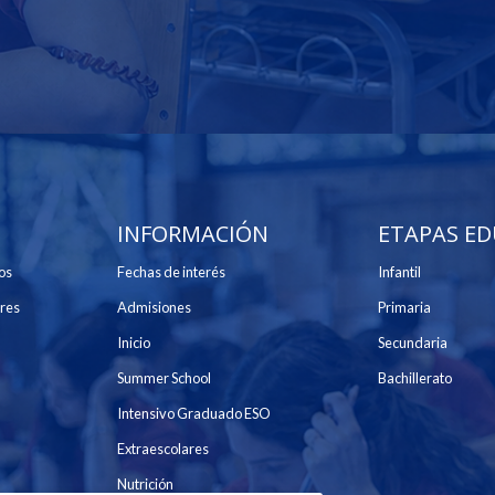
INFORMACIÓN
ETAPAS ED
os
Fechas de interés
Infantil
res
Admisiones
Primaria
Inicio
Secundaria
Summer School
Bachillerato
Intensivo Graduado ESO
Extraescolares
Nutrición