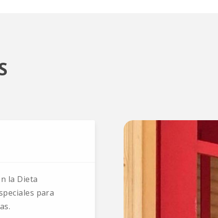
S
n la Dieta
peciales para
as.